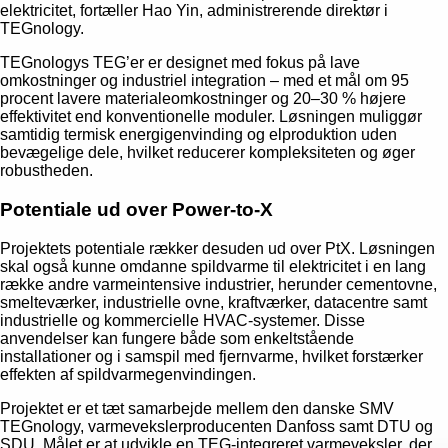
elektricitet, fortæller Hao Yin, administrerende direktør i
TEGnology.
TEGnologys TEG’er er designet med fokus på lave
omkostninger og industriel integration – med et mål om 95
procent lavere materialeomkostninger og 20–30 % højere
effektivitet end konventionelle moduler. Løsningen muliggør
samtidig termisk energigenvinding og elproduktion uden
bevægelige dele, hvilket reducerer kompleksiteten og øger
robustheden.
Potentiale ud over Power-to-X
Projektets potentiale rækker desuden ud over PtX. Løsningen
skal også kunne omdanne spildvarme til elektricitet i en lang
række andre varmeintensive industrier, herunder cementovne,
smelteværker, industrielle ovne, kraftværker, datacentre samt
industrielle og kommercielle HVAC-systemer. Disse
anvendelser kan fungere både som enkeltstående
installationer og i samspil med fjernvarme, hvilket forstærker
effekten af spildvarmegenvindingen.
Projektet er et tæt samarbejde mellem den danske SMV
TEGnology, varmevekslerproducenten Danfoss samt DTU og
SDU. Målet er at udvikle en TEG-integreret varmeveksler, der