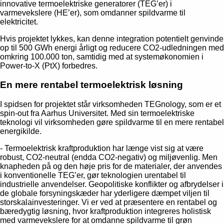
innovative termoelektriske generatorer (TEG’er) i
varmevekslere (HE’er), som omdanner spildvarme til
elektricitet.
Hvis projektet lykkes, kan denne integration potentielt genvinde
op til 500 GWh energi årligt og reducere CO2-udledningen med
omkring 100.000 ton, samtidig med at systemøkonomien i
Power-to-X (PtX) forbedres.
En mere rentabel termoelektrisk løsning
I spidsen for projektet står virksomheden TEGnology, som er et
spin-out fra Aarhus Universitet. Med sin termoelektriske
teknologi vil virksomheden gøre spildvarme til en mere rentabel
energikilde.
- Termoelektrisk kraftproduktion har længe vist sig at være
robust, CO2-neutral (endda CO2-negativ) og miljøvenlig. Men
knapheden på og den høje pris for de materialer, der anvendes
i konventionelle TEG’er, gør teknologien urentabel til
industrielle anvendelser. Geopolitiske konflikter og afbrydelser i
de globale forsyningskæder har yderligere dæmpet viljen til
storskalainvesteringer. Vi er ved at præsentere en rentabel og
bæredygtig løsning, hvor kraftproduktion integreres holistisk
med varmevekslere for at omdanne spildvarme til grøn