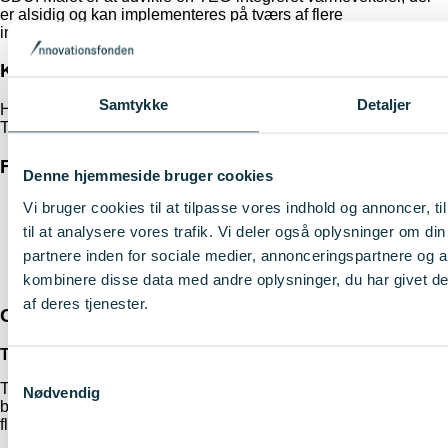
er alsidig og kan implementeres på tværs af flere
industrisektorer.
Kontakt
Samtykke
Detaljer
Hao Yin, CEO, TEGnology ApS
Tlf. 41 82 47 03, mail:
hao@tegnology.dk
Fakta
Denne hjemmeside bruger cookies
Innovationsfondens investering: 15.9 mio. kr.
Vi bruger cookies til at tilpasse vores indhold og annoncer, til
Samlet budget: 22.3 mio. kr.
til at analysere vores trafik. Vi deler også oplysninger om 
Varighed: 3,5 år
partnere inden for sociale medier, annonceringspartnere og 
Officiel titel: PtXellent - Increasing system efficiency of
Power-to-X by integrated thermal energy harvesting
kombinere disse data med andre oplysninger, du har givet de
af deres tjenester.
Om partnerne
TEGnology
Samtykkevalg
TEGnology er en førende europæisk virksomhed med fokus på
Nødvendig
bæredygtige TEG'er, kendt for sine patenterede materialer og
fleksible TEG-designs.