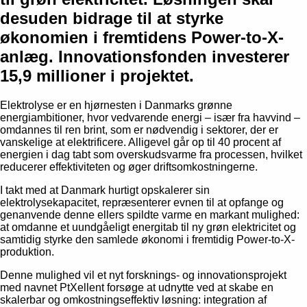
desuden bidrage til at styrke
økonomien i fremtidens Power-to-X-
anlæg. Innovationsfonden investerer
15,9 millioner i projektet.
Elektrolyse er en hjørnesten i Danmarks grønne
energiambitioner, hvor vedvarende energi – især fra havvind –
omdannes til ren brint, som er nødvendig i sektorer, der er
vanskelige at elektrificere. Alligevel går op til 40 procent af
energien i dag tabt som overskudsvarme fra processen, hvilket
reducerer effektiviteten og øger driftsomkostningerne.
I takt med at Danmark hurtigt opskalerer sin
elektrolysekapacitet, repræsenterer evnen til at opfange og
genanvende denne ellers spildte varme en markant mulighed:
at omdanne et uundgåeligt energitab til ny grøn elektricitet og
samtidig styrke den samlede økonomi i fremtidig Power-to-X-
produktion.
Denne mulighed vil et nyt forsknings- og innovationsprojekt
med navnet PtXellent forsøge at udnytte ved at skabe en
skalerbar og omkostningseffektiv løsning: integration af