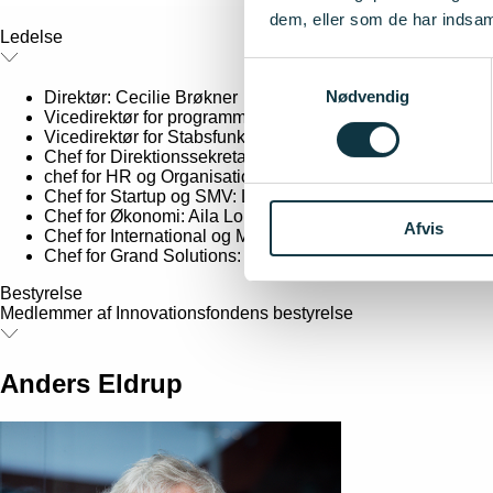
dem, eller som de har indsaml
Ledelse
Samtykkevalg
Nødvendig
Direktør: Cecilie Brøkner
Vicedirektør for programmer - CPO: Søren Asp Mikkelsen
Vicedirektør for Stabsfunktioner - CFO: Michael Friis Lind
Chef for Direktionssekretariat, Kommunikation og Ekstern
chef for HR og Organisation: Lene Skovsgaard
Chef for Startup og SMV: Lars Zederkof
Chef for Økonomi: Aila Lonka
Afvis
Chef for International og Missioner: Asger Narud
Chef for Grand Solutions: Martin Søndergaard
Bestyrelse
Medlemmer af Innovationsfondens bestyrelse
Anders Eldrup