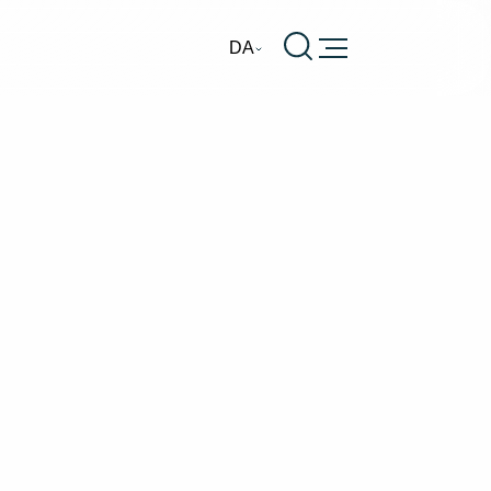
Burger
DA