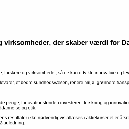
 og virksomheder, der skaber værdi for 
, forskere og virksomheder, så de kan udvikle innovative og le
varer, et bedre sundhedsvæsen, renere miljø, grønnere transport
de penge, Innovationsfonden investerer i forskning og innovation.
ddannelse og etik.
ens resultater ikke nødvendigvis aflæses i aktiekurser eller års
O2-udledning.