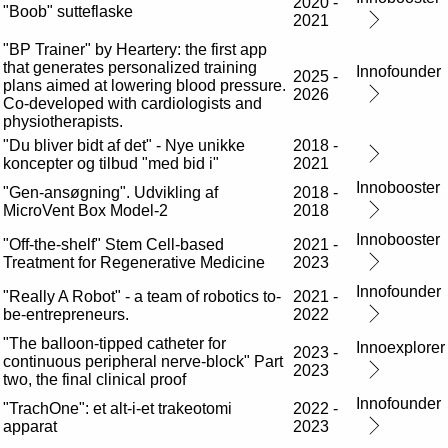
2020 -
"Boob" sutteflaske
2021
"BP Trainer" by Heartery: the first app
that generates personalized training
Innofounder
2025 -
plans aimed at lowering blood pressure.
2026
Co-developed with cardiologists and
physiotherapists.
"Du bliver bidt af det" - Nye unikke
2018 -
koncepter og tilbud "med bid i"
2021
Innobooster
"Gen-ansøgning". Udvikling af
2018 -
MicroVent Box Model-2
2018
Innobooster
"Off-the-shelf" Stem Cell-based
2021 -
Treatment for Regenerative Medicine
2023
Innofounder
"Really A Robot" - a team of robotics to-
2021 -
be-entrepreneurs.
2022
"The balloon-tipped catheter for
Innoexplorer
2023 -
continuous peripheral nerve-block" Part
2023
two, the final clinical proof
Innofounder
"TrachOne": et alt-i-et trakeotomi
2022 -
apparat
2023