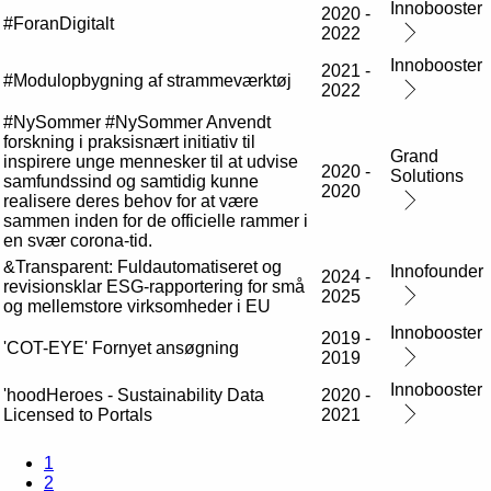
Innobooster
2020 -
#ForanDigitalt
2022
Innobooster
2021 -
#Modulopbygning af strammeværktøj
2022
#NySommer #NySommer Anvendt
forskning i praksisnært initiativ til
Grand
inspirere unge mennesker til at udvise
2020 -
Solutions
samfundssind og samtidig kunne
2020
realisere deres behov for at være
sammen inden for de officielle rammer i
en svær corona-tid.
&Transparent: Fuldautomatiseret og
Innofounder
2024 -
revisionsklar ESG-rapportering for små
2025
og mellemstore virksomheder i EU
Innobooster
2019 -
'COT-EYE' Fornyet ansøgning
2019
Innobooster
'hoodHeroes - Sustainability Data
2020 -
Licensed to Portals
2021
1
2