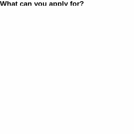
What can you apply for?
See the most current options for applying here. Use the button
to see all the fund's current options for applying.
Apply Options
18. August 2026
Quantum Test and Demonstration Facilities (Q-TEST)
25. August 2026
Innofounder, autumn 2026
26. August 2026
Strengthening and Accelerating Impact in the Innovation
Partnerships