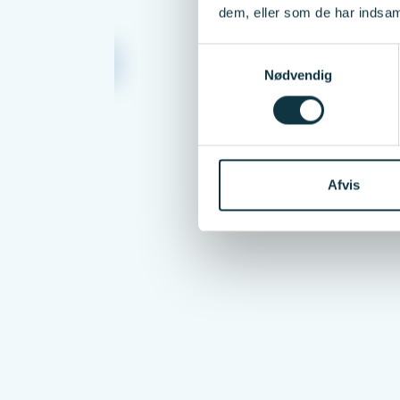
dem, eller som de har indsaml
Samtykkevalg
rammes
Nødvendig
Afvis