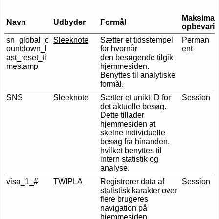
Maksimal
Navn
Udbyder
Formål
opbevarin
sn_global_c
Sleeknote
Sætter et tidsstempel
Perman
ountdown_l
for hvornår
ent
ast_reset_ti
den besøgende tilgik
mestamp
hjemmesiden.
Benyttes til analytiske
formål.
SNS
Sleeknote
Sætter et unikt ID for
Session
det aktuelle besøg.
Dette tillader
hjemmesiden at
skelne individuelle
besøg fra hinanden,
hvilket benyttes til
intern statistik og
analyse.
visa_1_#
TWIPLA
Registrerer data af
Session
statistisk karakter over
flere brugeres
navigation på
hjemmesiden.