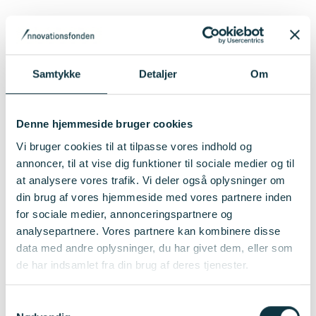
Cookies er små tekstfiler, som kan bruges af websteder til
at gøre en brugers oplevelse mere effektiv.
Samtykke
Detaljer
Om
Loven fastslår, at vi kan gemme cookies på din enhed, hvis
de er strengt nødvendige for at sikre leveringen af den
tjeneste, du udtrykkeligt har anmodet om at bruge. For alle
Denne hjemmeside bruger cookies
andre typer cookies skal vi indhente dit samtykke.
Vi bruger cookies til at tilpasse vores indhold og
annoncer, til at vise dig funktioner til sociale medier og til
Dette websted bruger forskellige typer af cookies. Nogle
at analysere vores trafik. Vi deler også oplysninger om
cookies sættes af tredjeparts tjenester, der vises på vores
din brug af vores hjemmeside med vores partnere inden
sider.
for sociale medier, annonceringspartnere og
analysepartnere. Vores partnere kan kombinere disse
Du kan til enhver tid ændre eller tilbagetrække dit samtykke
data med andre oplysninger, du har givet dem, eller som
fra Cookiedeklarationen på vores hjemmeside.
de har indsamlet fra din brug af deres tjenester.
Få mere at vide om, hvem vi er, hvordan du kan kontakte
os, og hvordan vi behandler persondata i vores
Samtykkevalg
Privatlivspolitik.