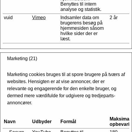
Benyttes til intern
analyse og statistik.
vuid
Vimeo
Indsamler data om
2 år
brugerens besøg på
hjemmesiden såsom
hvilke sider der er
læst.
Marketing (21)
Marketing cookies bruges til at spore brugere på tværs af
websites. Hensigten er at vise annoncer, der er
relevante og engagerende for den enkelte bruger, og
dermed mere værdifulde for udgivere og tredjeparts-
annoncører.
Maksimal
Navn
Udbyder
Formål
opbevarin