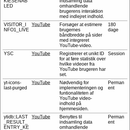
KIESENAB
indsamling data
LED
omhandlende
brugerens interaktion
med indlejret indhold.
VISITOR_I
YouTube
Forsøger at estimere
180
NFO1_LIVE
brugernes
dage
båndbredde på sider
med integreret
YouTube-video.
YSC
YouTube
Registrerer et unikt ID
Session
for at føre statistik over
hvilke videoer fra
YouTube brugeren har
set.
yt-icons-
YouTube
Nødvendig for
Perman
last-purged
implementeringen og
ent
funtionaliteten af
YouTube video-
indhold på
hjemmesiden.
ytidb::LAST
YouTube
Benyttes til
Perman
_RESULT_
indsamling data
ent
ENTRY_KE
omhandlende