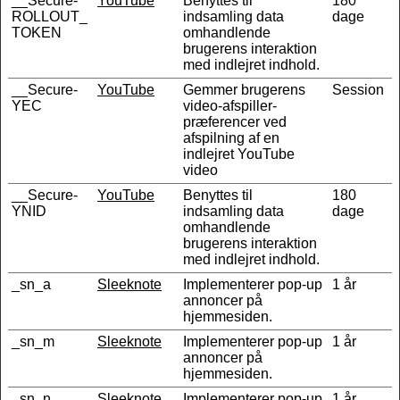
__Secure-
YouTube
Benyttes til
180
ROLLOUT_
indsamling data
dage
TOKEN
omhandlende
brugerens interaktion
med indlejret indhold.
__Secure-
YouTube
Gemmer brugerens
Session
YEC
video-afspiller-
præferencer ved
afspilning af en
indlejret YouTube
video
__Secure-
YouTube
Benyttes til
180
YNID
indsamling data
dage
omhandlende
brugerens interaktion
med indlejret indhold.
_sn_a
Sleeknote
Implementerer pop-up
1 år
annoncer på
hjemmesiden.
_sn_m
Sleeknote
Implementerer pop-up
1 år
annoncer på
hjemmesiden.
_sn_n
Sleeknote
Implementerer pop-up
1 år