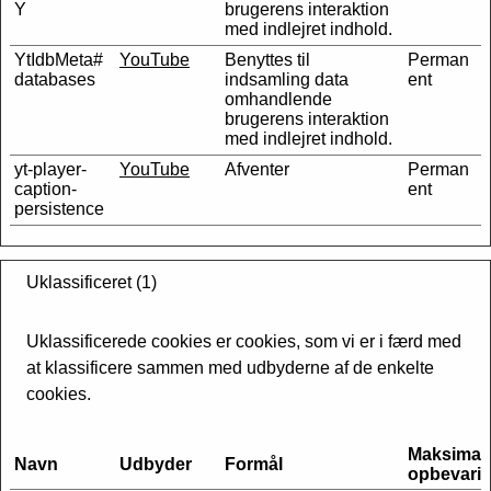
Y
brugerens interaktion
med indlejret indhold.
YtIdbMeta#
YouTube
Benyttes til
Perman
databases
indsamling data
ent
omhandlende
brugerens interaktion
med indlejret indhold.
yt-player-
YouTube
Afventer
Perman
caption-
ent
persistence
Uklassificeret (1)
Uklassificerede cookies er cookies, som vi er i færd med
at klassificere sammen med udbyderne af de enkelte
cookies.
Maksimal
Navn
Udbyder
Formål
opbevarin