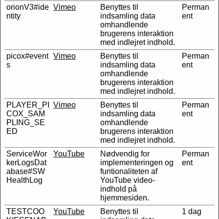
orionV3#ide
Vimeo
Benyttes til
Perman
ntity
indsamling data
ent
omhandlende
brugerens interaktion
med indlejret indhold.
picox#event
Vimeo
Benyttes til
Perman
s
indsamling data
ent
omhandlende
brugerens interaktion
med indlejret indhold.
PLAYER_PI
Vimeo
Benyttes til
Perman
COX_SAM
indsamling data
ent
PLING_SE
omhandlende
ED
brugerens interaktion
med indlejret indhold.
ServiceWor
YouTube
Nødvendig for
Perman
kerLogsDat
implementeringen og
ent
abase#SW
funtionaliteten af
HealthLog
YouTube video-
indhold på
hjemmesiden.
TESTCOO
YouTube
Benyttes til
1 dag