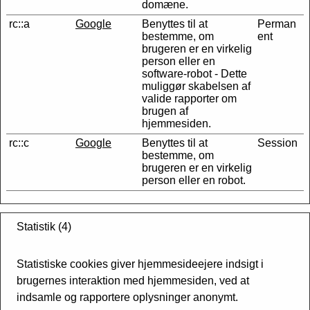
domæne.
rc::a
Google
Benyttes til at
Perman
bestemme, om
ent
brugeren er en virkelig
person eller en
software-robot - Dette
muliggør skabelsen af
valide rapporter om
brugen af
hjemmesiden.
rc::c
Google
Benyttes til at
Session
bestemme, om
brugeren er en virkelig
person eller en robot.
Statistik (4)
Statistiske cookies giver hjemmesideejere indsigt i
brugernes interaktion med hjemmesiden, ved at
indsamle og rapportere oplysninger anonymt.