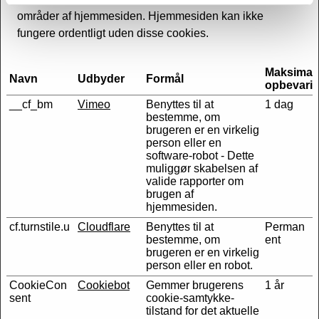
områder af hjemmesiden. Hjemmesiden kan ikke
fungere ordentligt uden disse cookies.
Maksimal
Navn
Udbyder
Formål
opbevarin
__cf_bm
Vimeo
Benyttes til at
1 dag
bestemme, om
brugeren er en virkelig
person eller en
software-robot - Dette
muliggør skabelsen af
valide rapporter om
brugen af
hjemmesiden.
cf.turnstile.u
Cloudflare
Benyttes til at
Perman
bestemme, om
ent
brugeren er en virkelig
person eller en robot.
CookieCon
Cookiebot
Gemmer brugerens
1 år
sent
cookie-samtykke-
tilstand for det aktuelle