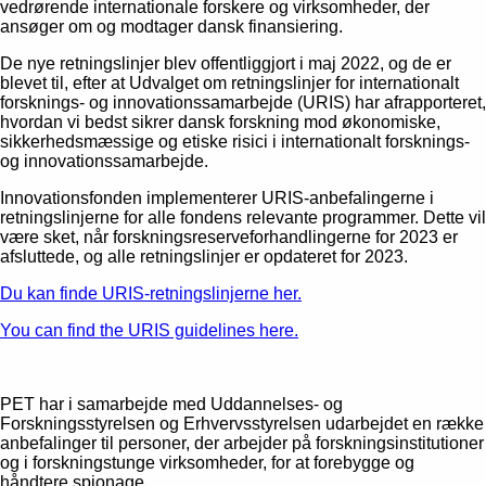
vedrørende internationale forskere og virksomheder, der
ansøger om og modtager dansk finansiering.
De nye retningslinjer blev offentliggjort i maj 2022, og de er
blevet til, efter at Udvalget om retningslinjer for internationalt
forsknings- og innovationssamarbejde (URIS) har afrapporteret,
hvordan vi bedst sikrer dansk forskning mod økonomiske,
sikkerhedsmæssige og etiske risici i internationalt forsknings-
og innovationssamarbejde.
Innovationsfonden implementerer URIS-anbefalingerne i
retningslinjerne for alle fondens relevante programmer. Dette vil
være sket, når forskningsreserveforhandlingerne for 2023 er
afsluttede, og alle retningslinjer er opdateret for 2023.
Du kan finde URIS-retningslinjerne her.
You can find the URIS guidelines here.
PET har i samarbejde med Uddannelses- og
Forskningsstyrelsen og Erhvervsstyrelsen udarbejdet en række
anbefalinger til personer, der arbejder på forskningsinstitutioner
og i forskningstunge virksomheder, for at forebygge og
håndtere spionage.