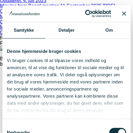
Opdateret: 4. juli 2025
Minutes from Board meeting 11 September 2025 [PDF]
Opdateret: 8. oktober 2025
Minutes from Board Meeting 22 October 2025 [PDF]
Opdateret: 5. januar 2026
Minutes from Board Meeting 3 December 2025 [PDF]
Samtykke
Detaljer
Om
Opdateret: 5. januar 2026
Fagudvalg
Fagudvalg
Denne hjemmeside bruger cookies
Bestyrelsen nedsætter midlertidige eller faste fagudvalg til at
Vi bruger cookies til at tilpasse vores indhold og
bistå sekretariatet med vurdering af ansøgninger om tilskud.
annoncer, til at vise dig funktioner til sociale medier og til
Grand Solutions ekspertudvalg
at analysere vores trafik. Vi deler også oplysninger om
Det Faglige Vurderingsudvalg for Innobooster
din brug af vores hjemmeside med vores partnere inden
Paneludvalget for Innobooster
for sociale medier, annonceringspartnere og
Det Faglige Vurderingsudvalg for Innofounder
Paneludvalget for Innofounder
analysepartnere. Vores partnere kan kombinere disse
Erhvervsforskerudvalget
data med andre oplysninger, du har givet dem, eller som
Innoexplorer-udvalget
de har indsamlet fra din brug af deres tjenester.
Det Forsvarsfaglige Vurderingsudvalg
Det Forsvarsfaglige Paneludvalg
Priskomité til Into Innovation Award
Samtykkevalg
Forsvarsekspertudvalget
Nødvendig