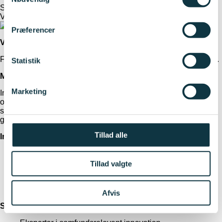
Strategi
Vision, mission og investeringsprincipper
Præferencer
Vision
Forløser Danmarks vigtigste videns- og innovationspotentialer.
Statistik
Mission
Marketing
Investerer risikovilligt i forskning og videns-baseret innovation
og iværksætteri, der accelererer bæredygtige løsninger på
samfundsudfordringer og styrker danske virksomheders
globale vækstmuligheder.
Tillad alle
Investeringsprincipper
Tager den tidlige risiko, hvor markedet endnu ikke tør.
Bygger bro mellem forskning, virksomheder og
Tillad valgte
myndigheder.
Investerer i projekter med innovationshøjde og med klart
fokus på outcome og bæredygtighed.
Afvis
Strategiske fokusområder