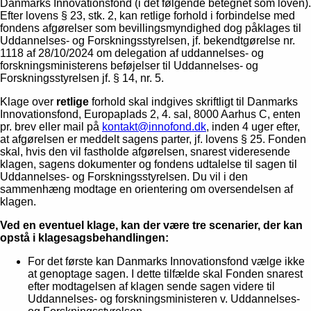
Danmarks Innovationsfond (i det følgende betegnet som loven).
Efter lovens § 23, stk. 2, kan retlige forhold i forbindelse med
fondens afgørelser som bevillingsmyndighed dog påklages til
Uddannelses- og Forskningsstyrelsen, jf. bekendtgørelse nr.
1118 af 28/10/2024 om delegation af uddannelses- og
forskningsministerens beføjelser til Uddannelses- og
Forskningsstyrelsen jf. § 14, nr. 5.
Klage over
retlige
forhold skal indgives skriftligt til Danmarks
Innovationsfond, Europaplads 2, 4. sal, 8000 Aarhus C, enten
pr. brev eller mail på
kontakt@innofond.dk
, inden 4 uger efter,
at afgørelsen er meddelt sagens parter, jf. lovens § 25. Fonden
skal, hvis den vil fastholde afgørelsen, snarest videresende
klagen, sagens dokumenter og fondens udtalelse til sagen til
Uddannelses- og Forskningsstyrelsen. Du vil i den
sammenhæng modtage en orientering om oversendelsen af
klagen.
Ved en eventuel klage, kan der være tre scenarier, der kan
opstå i klagesagsbehandlingen:
For det første kan Danmarks Innovationsfond vælge ikke
at genoptage sagen. I dette tilfælde skal Fonden snarest
efter modtagelsen af klagen sende sagen videre til
Uddannelses- og forskningsministeren v. Uddannelses-