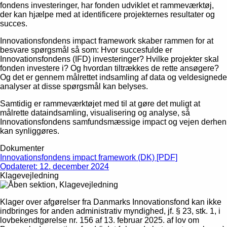
fondens investeringer, har fonden udviklet et rammeværktøj,
der kan hjælpe med at identificere projekternes resultater og
succes.
Innovationsfondens impact framework skaber rammen for at
besvare spørgsmål så som: Hvor succesfulde er
Innovationsfondens (IFD) investeringer? Hvilke projekter skal
fonden investere i? Og hvordan tiltrækkes de rette ansøgere?
Og det er gennem målrettet indsamling af data og veldesignede
analyser at disse spørgsmål kan belyses.
Samtidig er rammeværktøjet med til at gøre det muligt at
målrette dataindsamling, visualisering og analyse, så
Innovationsfondens samfundsmæssige impact og vejen derhen
kan synliggøres.
Dokumenter
Innovationsfondens impact framework (DK) [PDF]
Opdateret: 12. december 2024
Klagevejledning
Klager over afgørelser fra Danmarks Innovationsfond kan ikke
indbringes for anden administrativ myndighed, jf. § 23, stk. 1, i
lovbekendtgørelse nr. 156 af 13. februar 2025. af lov om