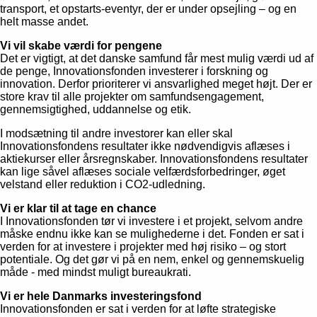
transport, et opstarts-eventyr, der er under opsejling – og en
helt masse andet.
Vi vil skabe værdi for pengene
Det er vigtigt, at det danske samfund får mest mulig værdi ud af
de penge, Innovationsfonden investerer i forskning og
innovation. Derfor prioriterer vi ansvarlighed meget højt. Der er
store krav til alle projekter om samfundsengagement,
gennemsigtighed, uddannelse og etik.
I modsætning til andre investorer kan eller skal
Innovationsfondens resultater ikke nødvendigvis aflæses i
aktiekurser eller årsregnskaber. Innovationsfondens resultater
kan lige såvel aflæses sociale velfærdsforbedringer, øget
velstand eller reduktion i CO2-udledning.
Vi er klar til at tage en chance
I Innovationsfonden tør vi investere i et projekt, selvom andre
måske endnu ikke kan se mulighederne i det. Fonden er sat i
verden for at investere i projekter med høj risiko – og stort
potentiale. Og det gør vi på en nem, enkel og gennemskuelig
måde - med mindst muligt bureaukrati.
Vi er hele Danmarks investeringsfond
Innovationsfonden er sat i verden for at løfte strategiske