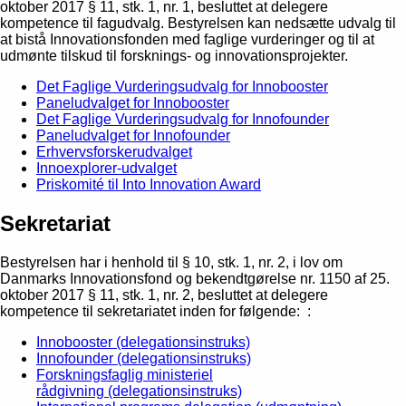
oktober 2017 § 11, stk. 1, nr. 1, besluttet at delegere
kompetence til fagudvalg. Bestyrelsen kan nedsætte udvalg til
at bistå Innovationsfonden med faglige vurderinger og til at
udmønte tilskud til forsknings- og innovationsprojekter.
Det Faglige Vurderingsudvalg for Innobooster
Paneludvalget for Innobooster
Det Faglige Vurderingsudvalg for Innofounder
Paneludvalget for Innofounder
Erhvervsforskerudvalget
Innoexplorer-udvalget
Priskomité til Into Innovation Award
Sekretariat
Bestyrelsen har i henhold til § 10, stk. 1, nr. 2, i lov om
Danmarks Innovationsfond og bekendtgørelse nr. 1150 af 25.
oktober 2017 § 11, stk. 1, nr. 2, besluttet at delegere
kompetence til sekretariatet inden for følgende: :
Innobooster (delegationsinstruks)
Innofounder (delegationsinstruks)
Forskningsfaglig ministeriel
rådgivning (delegationsinstruks)