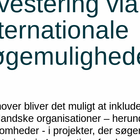
vestering via
ternationale
øgemulighed
ver bliver det muligt at inklud
landske organisationer – herun
omheder - i projekter, der søge