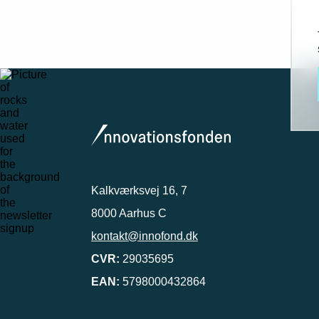
Kalkværksvej 16, 7
8000 Aarhus C
kontakt@innofond.dk
CVR:
29035695
EAN:
5798000432864