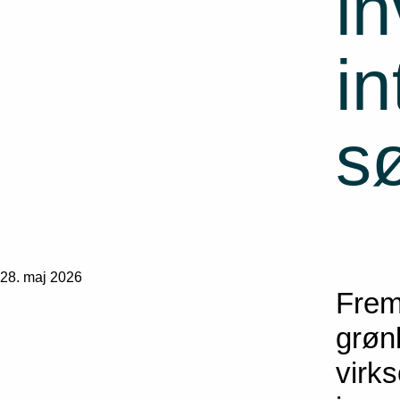
in
in
s
28. maj 2026
Fremo
grøn
virks