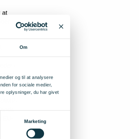
 at
kter.
.
Om
æder i
ighed
 medier og til at analysere
.
nden for sociale medier,
e oplysninger, du har givet
a RAMP-
lands
g EU-
Marketing