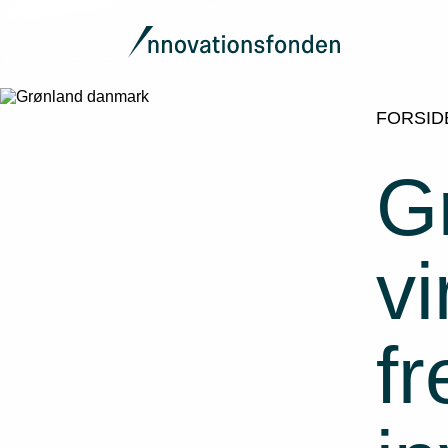
FORSID
G
v
f