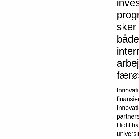
inve
prog
sker
både
inter
arbej
færø
Innovat
finansie
Innovat
partnere
Hidtil 
universi