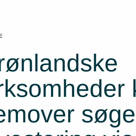
E
rønlandske
irksomheder 
remover søge