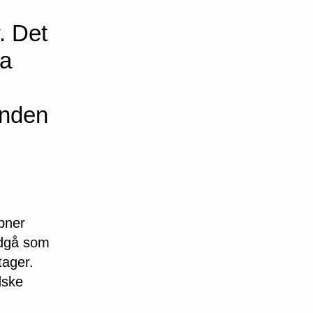
. Det
ra
onden
åbner
ndgå som
tager.
dske