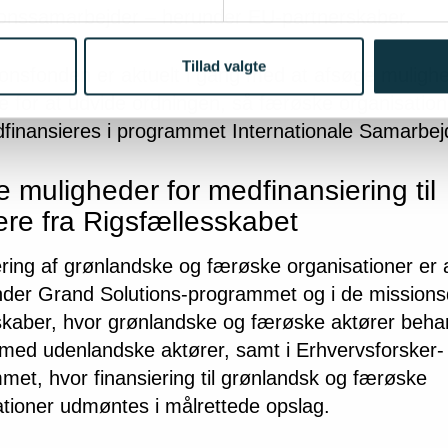
ionssamarbejder – herunder EU-partnerskaber.
Tillad valgte
ionsfonden er aktuelt i gang med at afsøge muligh
se for at udvide ordningen, så færøske organisatio
finansieres i programmet Internationale Samarbej
e muligheder for medfinansiering til
ere fra Rigsfællesskabet
ring af grønlandske og færøske organisationer er 
nder Grand Solutions-programmet og i de mission
skaber, hvor grønlandske og færøske aktører beha
d med udenlandske aktører, samt i Erhvervsforsker-
met, hvor finansiering til grønlandsk og færøske
ationer udmøntes i målrettede opslag.