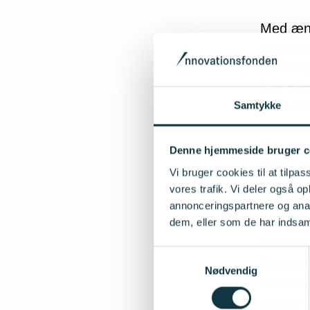
Med ænd
inddrag
Samtidig
finansie
innovat
Samtykke
De nye m
Denne hjemmeside bruger c
kraft i 
Vi bruger cookies til at tilpas
RAMP –
vores trafik. Vi deler også 
annonceringspartnere og anal
dem, eller som de har indsaml
Udvidel
partner
Samtykkevalg
Selvsty
Nødvendig
kommiss
grønland