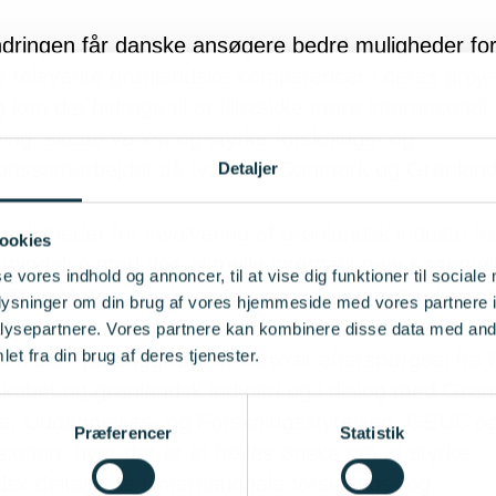
ringen får danske ansøgere bedre muligheder for
e relevante grønlandske kompetencer i deres proje
 kan det bidrage til at tiltrække mere international
ring, skabe vækst og styrke forsknings- og
ionssamarbejdet på tværs af Danmark og Grønland
Detaljer
uligheder for involvering af grønlandsk industri tr
ookies
forbindelse med den aktuelle internationale
søgemul
se vores indhold og annoncer, til at vise dig funktioner til sociale
 Raw Materials
, der vurderes som særligt relevant
oplysninger om din brug af vores hjemmeside med vores partnere i
ysepartnere. Vores partnere kan kombinere disse data med andr
et fra din brug af deres tjenester.
sen sker på baggrund af konkret efterspørgsel fr
skabet og grønlandsk industri og i dialog med Grøn
re, Uddannelses- og Forskningsstyrelsen, GEUS o
Præferencer
Statistik
ionen, hvor der er et fælles ønske om at styrke
sk deltagelse i internationale forsknings- og