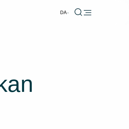
Burger
DA
kan