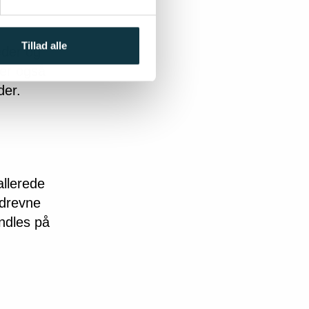
Tillad alle
eder og
ner også
der.
allerede
sdrevne
ndles på