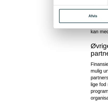
innovat
Afvis
Innovat
interes
kan med
Øvrig
partn
Finansie
mulig u
partner
lige fo
program
organis