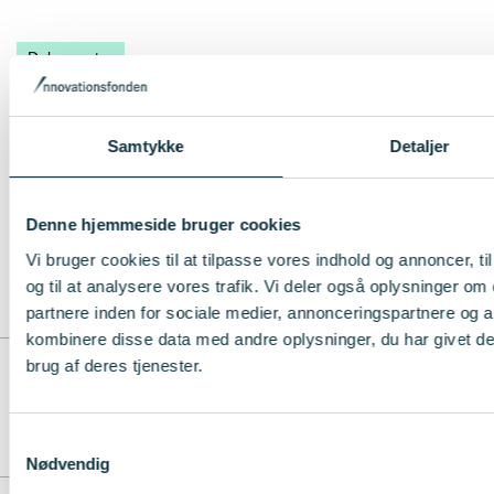
Dokumenter
Revisionsinstruks for Innovationsfonden 2025
Samtykke
Detaljer
[PDF]
Opdateret: 10. december 2025
Denne hjemmeside bruger cookies
Bilag 1 - revisionsinstruks 2025 [PDF]
Opdateret: 1. december 2025
Vi bruger cookies til at tilpasse vores indhold og annoncer, til
og til at analysere vores trafik. Vi deler også oplysninger 
partnere inden for sociale medier, annonceringspartnere og 
kombinere disse data med andre oplysninger, du har givet de
brug af deres tjenester.
Fag- og paneludvalg
Samtykkevalg
Nødvendig