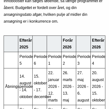
Innobooster kan søges løbende, så længe programmet er
åbent. Budgettet er fordelt over året, og din
ansøgningsdato afgør, hvilken pulje af midler din
ansøgning er i konkurrence om.
Efterår
Forår
Efterår
2025
2026
2026
Periode
Periode
Periode
Periode
Periode
Periode
5
6
1
2
3
4
22.
26.
27.
20.
14.
15.
januar
marts
maj
august
august
oktober
Åbningsperiode
2026 -
2026 -
2026 -
2026 -
- 14.
- 17.
12.
13.
6.
15.
oktober
december
marts
maj
august
oktober