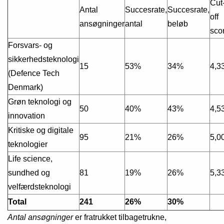
Cut
Antal
Succesrate,
Succesrate,
off
ansøgninger
antal
beløb
sco
Forsvars- og
sikkerhedsteknologi
15
53%
34%
4,3
(Defence Tech
Denmark)
Grøn teknologi og
50
40%
43%
4,5
innovation
Kritiske og digitale
95
21%
26%
5,0
teknologier
Life science,
sundhed og
81
19%
26%
5,3
velfærdsteknologi
Total
241
26%
30%
Antal ansøgninger
er fratrukket tilbagetrukne,