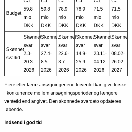
Ca.
Ca.
Ca.
Ca.
Ca.
Ca.
59,8
59,8
78,9
78,9
71,5
71,5
Budget
mio
mio
mio
mio
mio
mio
DKK
DKK
DKK
DKK
DKK
DKK
Skønnet
Skønnet
Skønnet
Skønnet
Skønnet
Skønnet
svar
svar
svar
svar
svar
svar
Skønnet
2.3-
27.4-
22.6-
14.9-
23.11-
08.02-
svartid
20.3
8.5
3.7
25.9
04.12
26.02
2026
2026
2026
2026
2026
2027
Flere eller færre ansøgninger end forventet kan give forskel
i konkurrence mellem ansøgningsperioder og længere
ventetid end angivet. Den skønnede svardato opdateres
løbende.
Indsend i god tid