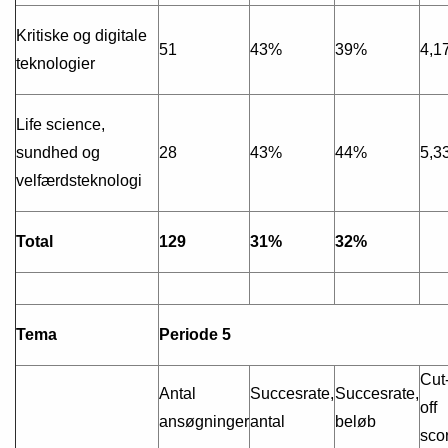
Kritiske og digitale
51
43%
39%
4,1
teknologier
Life science,
sundhed og
28
43%
44%
5,3
velfærdsteknologi
Total
129
31%
32%
Tema
Periode 5
Cut
Antal
Succesrate,
Succesrate,
off
ansøgninger
antal
beløb
sco