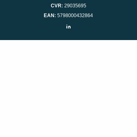
CVR:
29035695
EAN:
5798000432864