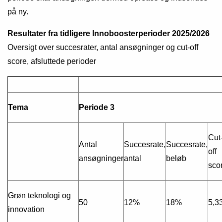
på ny.
Resultater fra tidligere Innoboosterperioder 2025/2026
Oversigt over succesrater, antal ansøgninger og cut-off
score, afsluttede perioder
Tema
Periode 3
Cut
Antal
Succesrate,
Succesrate,
off
ansøgninger
antal
beløb
sco
Grøn teknologi og
50
12%
18%
5,3
innovation